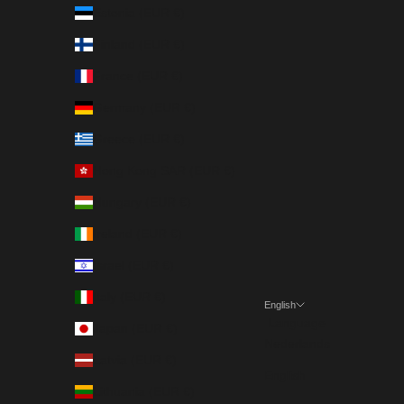
Estonia (EUR €)
Finland (EUR €)
France (EUR €)
Germany (EUR €)
Greece (EUR €)
Hong Kong SAR (EUR €)
Hungary (EUR €)
Ireland (EUR €)
Israel (EUR €)
Italy (EUR €)
English
Language
Japan (EUR €)
Nederlands
Latvia (EUR €)
English
Lithuania (EUR €)