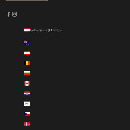
Netherlands (EUR €)
Country
Australia (EUR €)
Austria (EUR €)
Belgium (EUR €)
Bulgaria (EUR €)
Canada (EUR €)
Croatia (EUR €)
Cyprus (EUR €)
Czechia (EUR €)
Denmark (EUR €)