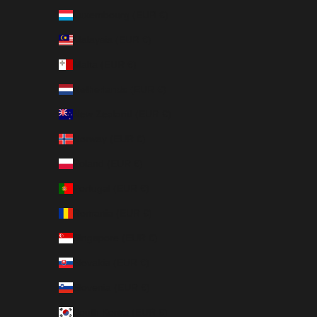
Luxembourg (EUR €)
Malaysia (EUR €)
Malta (EUR €)
Netherlands (EUR €)
New Zealand (EUR €)
Norway (EUR €)
Poland (EUR €)
Portugal (EUR €)
Romania (EUR €)
Singapore (EUR €)
Slovakia (EUR €)
Slovenia (EUR €)
South Korea (EUR €)