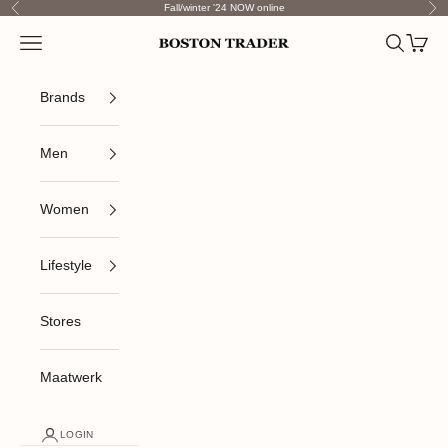
Skip to content
Fall/winter '24 NOW online
Previous
Nex
Open navigation menu
Open sea
Open c
Boston Trader
Brands
Men
Women
Lifestyle
Stores
Maatwerk
LOGIN