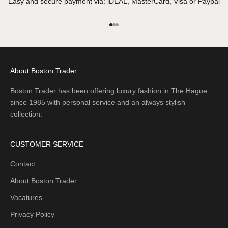
Easy and secure payment via: iDEAL, MasterCard, Visa or Paypal
Go to item 1
Go to item 2
Go to item 3
About Boston Trader
Boston Trader has been offering luxury fashion in The Hague
since 1985 with personal service and an always stylish
collection.
CUSTOMER SERVICE
Contact
About Boston Trader
Vacatures
Privacy Policy