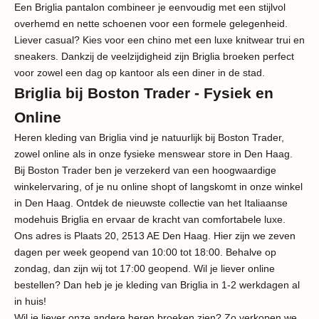
Een Briglia pantalon combineer je eenvoudig met een stijlvol
overhemd en nette schoenen voor een formele gelegenheid.
Liever casual? Kies voor een chino met een luxe knitwear trui en
sneakers. Dankzij de veelzijdigheid zijn Briglia broeken perfect
voor zowel een dag op kantoor als een diner in de stad.
Briglia bij Boston Trader - Fysiek en
Online
Heren kleding van Briglia vind je natuurlijk bij Boston Trader,
zowel online als in onze fysieke menswear store in Den Haag.
Bij Boston Trader ben je verzekerd van een hoogwaardige
winkelervaring, of je nu online shopt of langskomt in onze winkel
in Den Haag. Ontdek de nieuwste collectie van het Italiaanse
modehuis Briglia en ervaar de kracht van comfortabele luxe.
Ons adres is Plaats 20, 2513 AE Den Haag. Hier zijn we zeven
dagen per week geopend van 10:00 tot 18:00. Behalve op
zondag, dan zijn wij tot 17:00 geopend. Wil je liever online
bestellen? Dan heb je je kleding van Briglia in 1-2 werkdagen al
in huis!
Wil je liever onze andere
heren broeken
zien? Zo verkopen we