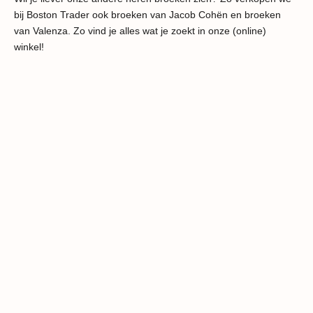
bij Boston Trader ook
broeken van Jacob Cohën
en
broeken
Al 40 jaar stijl in Den Haag
van Valenza.
Zo vind je alles wat je zoekt in onze (online)
winkel!
Geselecteerd in Italië