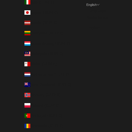
Italy (EUR €)
English
Language
Japan (EUR €)
Nederlands
Latvia (EUR €)
English
Lithuania (EUR €)
Luxembourg (EUR €)
Malaysia (EUR €)
Malta (EUR €)
Netherlands (EUR €)
New Zealand (EUR €)
Norway (EUR €)
Poland (EUR €)
Portugal (EUR €)
Romania (EUR €)