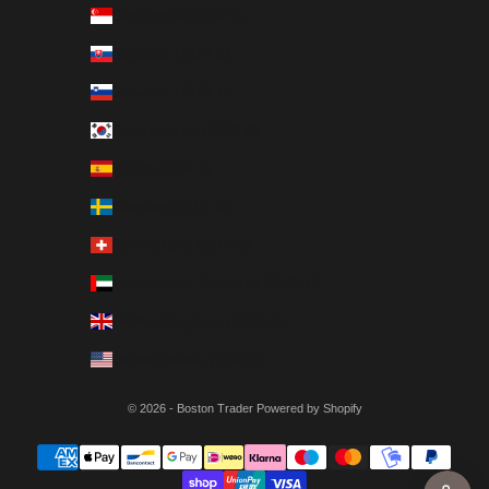
Singapore (EUR €)
Slovakia (EUR €)
Slovenia (EUR €)
South Korea (EUR €)
Spain (EUR €)
Sweden (EUR €)
Switzerland (EUR €)
United Arab Emirates (EUR €)
United Kingdom (EUR €)
United States (EUR €)
© 2026 - Boston Trader Powered by Shopify