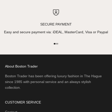
SECURE PAYMENT
Easy and secure payment via: iDEAL, MasterCard, Visa or Paypal
Go to item 1
Go to item 2
Go to item 3
About Boston Trader
Boston Trader has been offering luxury fashion in The Hague
since 1985 with personal service and an always stylish
collection.
CUSTOMER SERVICE