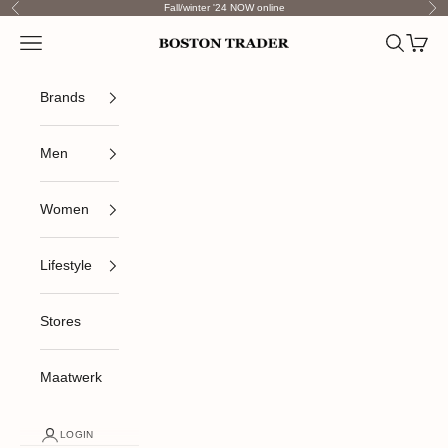
Skip to content
Fall/winter '24 NOW online
Previous
Nex
Open navigation menu
Open sea
Open c
Boston Trader
Brands
Men
Women
Lifestyle
Stores
Maatwerk
LOGIN