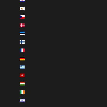
Cyprus (EUR €)
Czechia (EUR €)
Denmark (EUR €)
Estonia (EUR €)
Finland (EUR €)
France (EUR €)
Germany (EUR €)
Greece (EUR €)
Hong Kong SAR (EUR €)
Hungary (EUR €)
Ireland (EUR €)
Israel (EUR €)